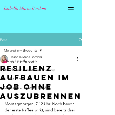
Isabella Maria Bordoni
Post
Me and my thoughts
Isabella Maria Bordoni
Me and my thoughts
Jun 7
5 min read
Resilienz
Rapid Transformational Therapy
aufbauen im
all about me
Job ohne
Mental & Emotional Health
auszubrennen
Montagmorgen, 7.12 Uhr. Noch bevor 
der erste Kaffee wirkt, sind bereits drei 