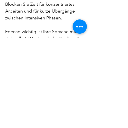
Blocken Sie Zeit für konzentriertes 
Arbeiten und für kurze Übergänge 
zwischen intensiven Phasen.
Ebenso wichtig ist Ihre Sprache mit 
sich selbst. Wer innerlich ständig mit 
Druck arbeitet, erhöht den Stresspegel 
zusätzlich. Sätze wie Ich darf jetzt nicht 
schwächeln oder Das muss perfekt sein 
klingen harmlos, wirken aber wie ein 
permanenter Verstärker. Ersetzen Sie 
Druck nicht durch Ausreden, sondern 
durch Klarheit: Ich arbeite fokussiert. 
Ich entscheide priorisiert. Ich muss 
nicht alles gleichzeitig tragen.
Wenn Sie führen, hat Ihre eigene 
Resilienz zudem direkte Wirkung auf 
andere. Ein reguliertes Gegenüber 